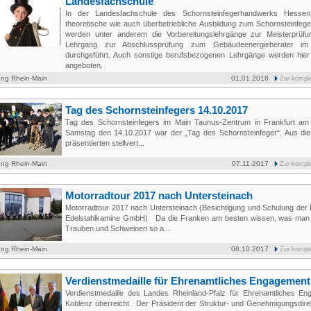
Landesfachschule
In der Landesfachschule des Schornsteinfegerhandwerks Hessen 
theoretische wie auch überbetriebliche Ausbildung zum Schornsteinfeger
werden unter anderem die Vorbereitungslehrgänge zur Meisterprüf
Lehrgang zur Abschlussprüfung zum Gebäudeenergieberater i
durchgeführt. Auch sonstige berufsbezogenen Lehrgänge werden hier
angeboten.
ung Rhein-Main
01.01.2018
Zur kompl
Tag des Schornsteinfegers 14.10.2017
Tag des Schornsteinfegers im Main Taunus-Zentrum in Frankfurt 
Samstag den 14.10.2017 war der „Tag des Schornsteinfeger“. Aus di
präsentierten stellvert...
ung Rhein-Main
07.11.2017
Zur kompl
Motorradtour 2017 nach Untersteinach
Motorradtour 2017 nach Untersteinach (Besichtigung und Schulung der 
Edelstahlkamine GmbH) Da die Franken am besten wissen, was man 
Trauben und Schweinen so a...
ung Rhein-Main
08.10.2017
Zur kompl
Verdienstmedaille für Ehrenamtliches Engagement
Verdienstmedaille des Landes Rheinland-Pfalz für Ehrenamtliches En
Koblenz überreicht Der Präsident der Struktur- und Genehmigungsdire