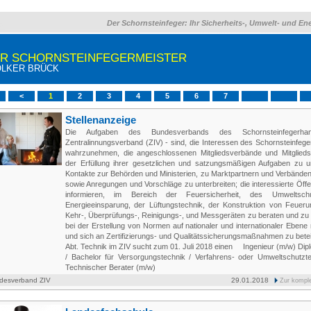
Der Schornsteinfeger: Ihr Sicherheits-, Umwelt- und En
HR SCHORNSTEINFEGERMEISTER
LKER BRÜCK
<
1
2
3
4
5
6
7
Stellenanzeige
Die Aufgaben des Bundesverbands des Schornsteinfegerha
Zentralinnungsverband (ZIV) - sind, die Interessen des Schornsteinfe
wahrzunehmen, die angeschlossenen Mitgliedsverbände und Mitglieds
der Erfüllung ihrer gesetzlichen und satzungsmäßigen Aufgaben zu un
Kontakte zur Behörden und Ministerien, zu Marktpartnern und Verbänden
sowie Anregungen und Vorschläge zu unterbreiten; die interessierte Öffen
informieren, im Bereich der Feuersicherheit, des Umweltsch
Energieeinsparung, der Lüftungstechnik, der Konstruktion von Feueru
Kehr-, Überprüfungs-, Reinigungs-, und Messgeräten zu beraten und zu 
bei der Erstellung von Normen auf nationaler und internationaler Ebene
und sich an Zertifizierungs- und Qualitätssicherungsmaßnahmen zu bet
Abt. Technik im ZIV sucht zum 01. Juli 2018 einen Ingenieur (m/w) Dip
/ Bachelor für Versorgungstechnik / Verfahrens- oder Umweltschutz
Technischer Berater (m/w)
desverband ZIV
29.01.2018
Zur kompl