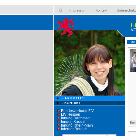
I
VO
<<
- AKTUELLES
- KONTAKT
Bundesverband ZIV
LIV Hessen
Innung Darmstadt
Innung Kassel
Bun
Innung Rhein-Main
Interner Bereich