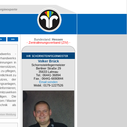
ergieexperte
>
>>
Bundesland:
Hessen
- Zentralinnungsverband (ZIV) -
ndwerks -
gerhandwerks
Volker Brück
innungen in
Schornsteinfegermeister
terstützen,
Berliner Straße 29
 zu pflegen,
35633 Lahnau
tlichkeit zu
Tel.: 06441-36894
Fax.: 06441-6690844
utzes, der
Email senden
ngsanlagen,
Mobil.: 0179-1227526
informieren;
 mitzuwirken
eiligen. Die
lom / Master
technik als
etten Meldung