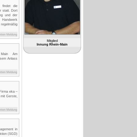
findet die
 statt. Dort
ung und der
m Handwerk
 regelmäßig
etten Meldung
Mitglied
Innung Rhein-Main
am Main Am
esem Anlass
etten Meldung
Firma eka –
mit Gerste,
etten Meldung
gagement in
ktion (SGD)